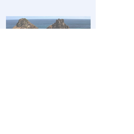
Imã de Geladeira
Os
imãs de metal
esmaltado
pode ser uma ótima
lembrancinha ou item de
coleção. Fabricamos imãs
metálicos personalizados com
design exclusivo desenvolvido
para você! Modelos criativos,
divertidos, diferenciados ou
básicos sempre tem um para